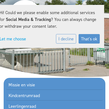
Hi! Could we please enable some additional services
for
Social Media & Tracking
? You can always change
or withdraw your consent later.
Let me choose
I decline
That's ok
Missie en visie
Kindcentrumraad
Leerlingenraad